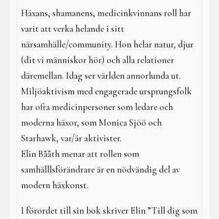
I en galen värld
Häxans, shamanens, medicinkvinnans roll har
Galdrar
varit att verka helande i sitt
närsamhälle/community. Hon helar natur, djur
Aktiviteter
(dit vi människor hör) och alla relationer
däremellan. Idag ser världen annorlunda ut.
Resa i verkligheterna
Miljöaktivism med engagerade ursprungsfolk
har ofta medicinpersoner som ledare och
moderna häxor, som Monica Sjöö och
Starhawk, var/är aktivister.
Elin Bååth menar att rollen som
samhälllsförändrare är en nödvändig del av
modern häxkonst.
I förordet till sin bok skriver Elin ”Till dig som