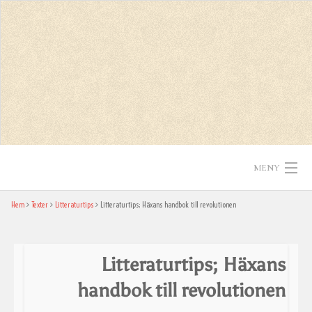
Skip
to
content
MENY
Hem
Texter
Litteraturtips
Litteraturtips; Häxans handbok till revolutionen
Hem
Texter
Litteraturtips; Häxans
In English
handbok till revolutionen