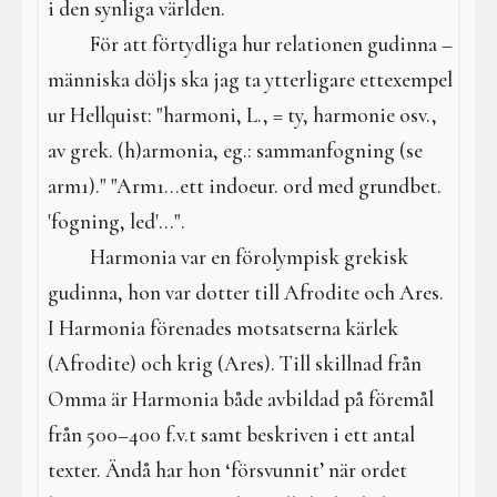
i den synliga världen.
För att förtydliga hur relationen gudinna –
människa döljs ska jag ta ytterligare ettexempel
ur Hellquist: "harmoni, L., = ty, harmonie osv.,
av grek. (h)armonia, eg.: sammanfogning (se
arm1)." "Arm1...ett indoeur. ord med grundbet.
'fogning, led'...".
Harmonia var en förolympisk grekisk
gudinna, hon var dotter till Afrodite och Ares.
I Harmonia förenades motsatserna kärlek
(Afrodite) och krig (Ares). Till skillnad från
Omma är Harmonia både avbildad på föremål
från 500–400 f.v.t samt beskriven i ett antal
texter. Ändå har hon ‘försvunnit’ när ordet