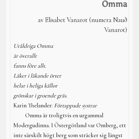
I en galen värld
Omma
Galdrar
av Elisabet Vanarot (numera Nauð
Vanarot)
Aktiviteter
Uråldriga Omma
Resa i verkligheterna
är överallt
fanns före allt.
Läker i läkande örter
helar i heliga källor
grönskar i groende gräs.
Karin Thelander:
Förtappade systrar
Omma är troligtvis en urgammal
Modergudinna. I Östergötland var Omberg, ett
inte särskilt högt berg som sträcker sig längst