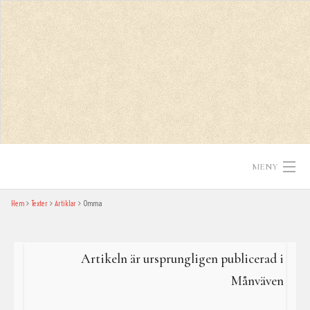
Skip
to
content
MENY
Hem
Texter
Artiklar
Omma
Hem
Texter
Artikeln är ursprungligen publicerad i
In English
Månväven