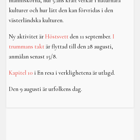
människorna, hur 5:ans kraft verkar i naturnära
kulturer och hur lätt den kan förvridas i den
västerländska kulturen.
Ny aktivitet är
Höstsvett
den 11 september.
I
trummans takt
är flyttad till den 28 augusti,
anmälan senast 15/8.
Kapitel 10
i En resa i verklighetena är utlagd.
Den 9 augusti är urfolkens dag.