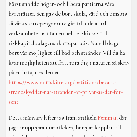
I en galen värld
Först snodde höger- och liberalpartierna våra
hyresrätter. Sen gav de bort skola, vård och omsorg
Galdrar
så våra skattepengar inte går till odelat till
Aktiviteter
verksamheterna utan en hel del skickas till
riskkapitalbolagens skatteparadis. Nu vill de ge
Resa i verkligheterna
bort vår möjlighet till bad och stränder. Vill du ha
kvar möjligheten att fritt röra dig i naturen så skriv
på en lista, t ex denna:
https://www.mittskifte.org/petitions/bevara-
strandskyddet-nar-stranden-ar-privat-ar-det-for-
sent
Detta månvarv lyfter jag fram artikeln
Femman
där
jag tar upp 5:an i tarotleken, hur 5 är kopplat till