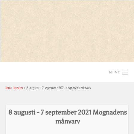
Skip
to
content
MENY
Hem
Nyheter
8 augusti - 7 september 2021 Mognadens månvarv
Hem
Texter
8 augusti - 7 september 2021 Mognadens
In English
månvarv