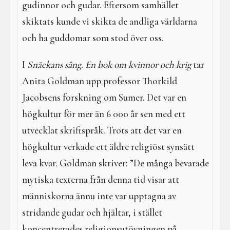
gudinnor och gudar. Eftersom samhället
skiktats kunde vi skikta de andliga världarna
och ha guddomar som stod över oss.
I
Snäckans sång. En bok om kvinnor och krig
tar
Anita Goldman upp professor Thorkild
Jacobsens forskning om Sumer. Det var en
högkultur för mer än 6 000 år sen med ett
utvecklat skriftspråk. Trots att det var en
högkultur verkade ett äldre religiöst synsätt
leva kvar. Goldman skriver: ”De många bevarade
mytiska texterna från denna tid visar att
människorna ännu inte var upptagna av
stridande gudar och hjältar, i stället
koncentrerades religionsutövningen på