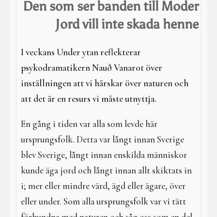
I en galen värld
Den som ser banden till Moder
Jord vill inte skada henne
Galdrar
Aktiviteter
I veckans Under ytan reflekterar
psykodramatikern Nauð Vanarot över
Resa i verkligheterna
inställningen att vi härskar över naturen och
att det är en resurs vi måste utnyttja.
En gång i tiden var alla som levde här
ursprungsfolk. Detta var långt innan Sverige
blev Sverige, långt innan enskilda människor
kunde äga jord och långt innan allt skiktats in
i; mer eller mindre värd, ägd eller ägare, över
eller under. Som alla ursprungsfolk var vi tätt