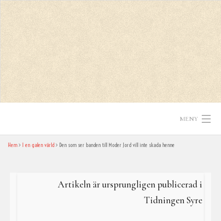
Skip
to
content
MENY
Hem
I en galen värld
Den som ser banden till Moder Jord vill inte skada henne
Hem
Texter
Artikeln är ursprungligen publicerad i
In English
Tidningen Syre