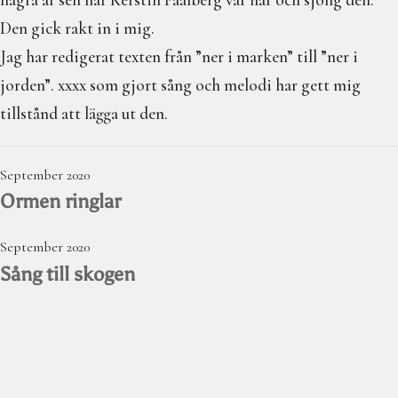
några år sen när Kerstin Paalberg var här och sjöng den.
I en galen värld
Den gick rakt in i mig.
Galdrar
Jag har redigerat texten från ”ner i marken” till ”ner i
jorden”. xxxx som gjort sång och melodi har gett mig
Aktiviteter
tillstånd att lägga ut den.
Resa i verkligheterna
September 2020
Ormen ringlar
September 2020
Sång till skogen