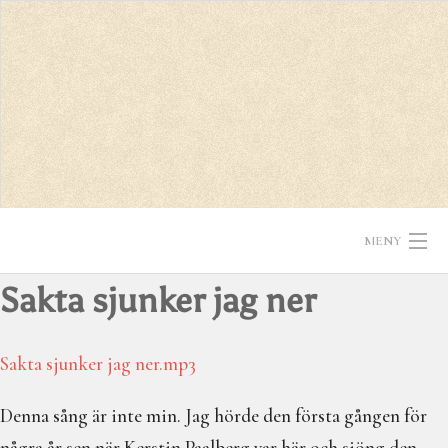
MENY
Sakta sjunker jag ner
Hem
Texter
Sakta sjunker jag ner.mp3
In English
Denna sång är inte min. Jag hörde den första gången för