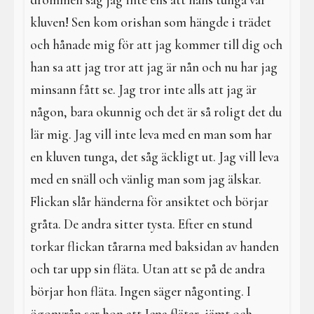
drömmen såg jag inte ens att hans tunga var
kluven! Sen kom orishan som hängde i trädet
och hånade mig för att jag kommer till dig och
han sa att jag tror att jag är nån och nu har jag
minsann fått se. Jag tror inte alls att jag är
någon, bara okunnig och det är så roligt det du
lär mig. Jag vill inte leva med en man som har
en kluven tunga, det såg äckligt ut. Jag vill leva
med en snäll och vänlig man som jag älskar.
Flickan slår händerna för ansiktet och börjar
gråta. De andra sitter tysta. Efter en stund
torkar flickan tårarna med baksidan av handen
och tar upp sin fläta. Utan att se på de andra
börjar hon fläta. Ingen säger någonting. I