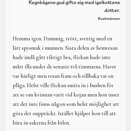
I en galen värld
Regnbågens gud gifte sig med igelkottens
dotter.
Galdrar
Bushmännen
Aktiviteter
Hemma igen. Dammig, trött, svettig med en
Resa i verkligheterna
lätt spysmak i munnen. Sista delen av hemresan
hade ändå gått riktigt bra, flickan hade inte
mått illa under de senaste två timmarna. Havet
var härligt men resan fram och tillbaka var en
plåga. Helst ville flickan smita in i bushen för
att se om kvinnan varit vid kojan men hon inser
att det inte finns någon som helst möjlighet att
göra det oupptäckt. Istället hjälper hon till att
bära in sakerna från bilen.