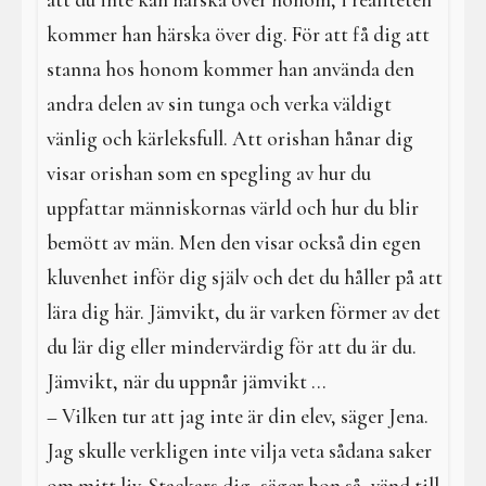
att du inte kan härska över honom, i realiteten
kommer han härska över dig. För att få dig att
stanna hos honom kommer han använda den
andra delen av sin tunga och verka väldigt
vänlig och kärleksfull. Att orishan hånar dig
visar orishan som en spegling av hur du
uppfattar människornas värld och hur du blir
bemött av män. Men den visar också din egen
kluvenhet inför dig själv och det du håller på att
lära dig här. Jämvikt, du är varken förmer av det
du lär dig eller mindervärdig för att du är du.
Jämvikt, när du uppnår jämvikt ...
– Vilken tur att jag inte är din elev, säger Jena.
Jag skulle verkligen inte vilja veta sådana saker