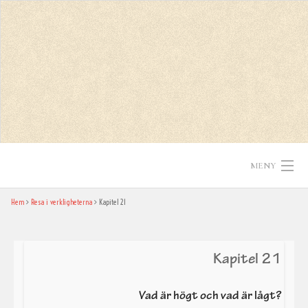
Skip
to
content
MENY
Hem
Resa i verkligheterna
Kapitel 21
Hem
Texter
Kapitel 21
In English
Vad är högt och vad är lågt?